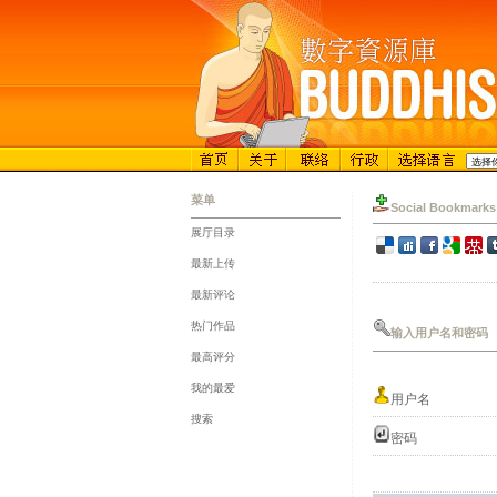
菜单
Social Bookmarks
展厅目录
::
最新上传
::
最新评论
::
热门作品
输入用户名和密码
::
最高评分
::
我的最爱
用户名
::
搜索
密码