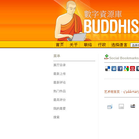
菜单
Social Bookmarks
展厅目录
::
最新上传
::
最新评论
::
热门作品
艺术馆首页
>
ç”µå­å
::
最高评分
::
我的最爱
::
搜索