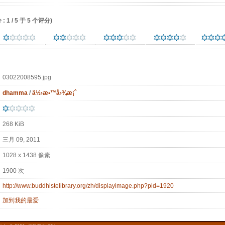
 1 / 5 于 5 个评分)
03022008595.jpg
dhamma
/
ä½›æ•™å›¾æ¡ˆ
268 KiB
三月 09, 2011
1028 x 1438 像素
1900 次
http://www.buddhistelibrary.org/zh/displayimage.php?pid=1920
加到我的最爱