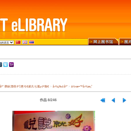
›¾ä¹¦åº“ 莽鈥澛得ヂ惷モ€郝久ぢ孤γヂ衡€
>
å›¾ç‰‡åº“
>
ä½›æ•™å›¾æ¡ˆ
作品 8/246