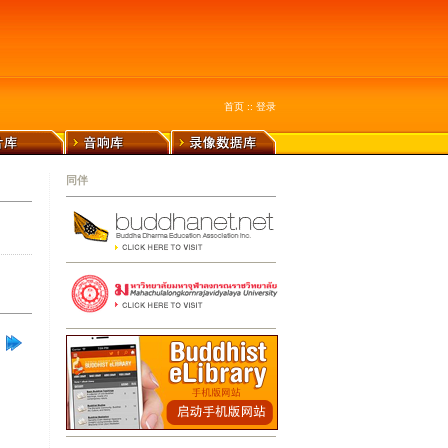
首页
::
登录
同伴