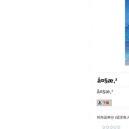
å¤§æ‚²
å¤§æ‚²
下载
对作品评分
(还没有人