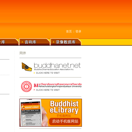
首页
::
登录
同伴